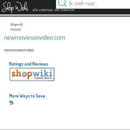
es
.
.
alle webshops
één zoekactie
newmoviesonvideo.com
newmoviesonvideo
Ratings and Reviews
More Ways to Save