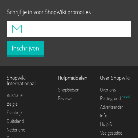
Schrijf je in voor ShopWiki promoties
Inschrijven
Shopwiki
Hulpmiddelen
Over Shopwiki
Internationaal
ShopGidsen
Over ons
Australië
Nieuw!
Reviews
Plattegrond
België
Adverteerder
Frankrijk
Info
Duitsland
Hulp &
Nederland
Veelgestelde