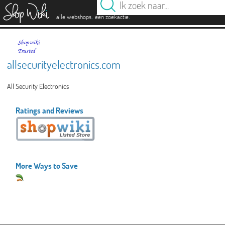
es
.
.
alle webshops
één zoekactie
allsecurityelectronics.com
All Security Electronics
Ratings and Reviews
More Ways to Save