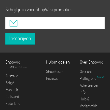
Schrijf je in voor ShopWiki promoties
Inschrijven
Shopwiki
Hulpmiddelen
Over Shopwiki
Internationaal
ShopGidsen
Over ons
Australië
Nieuw!
Reviews
Plattegrond
België
Adverteerder
Frankrijk
Info
Duitsland
Hulp &
Nederland
Veelgestelde