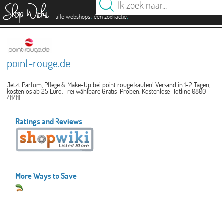
es
.
.
alle webshops
één zoekactie
point-rouge.de
Jetzt Parfum, Pflege & Make-Up bei point rouge kaufen! Versand in 1-2 Tagen,
kostenlos ab 25 Euro. Frei wählbare Gratis-Proben. Kostenlose Hotline 0800-
4114111
Ratings and Reviews
More Ways to Save