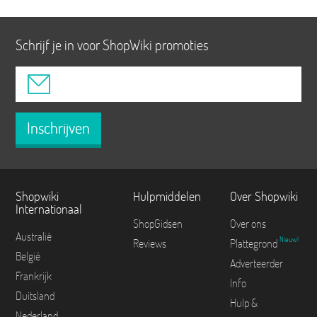
Schrijf je in voor ShopWiki promoties
Inschrijven
Shopwiki
Hulpmiddelen
Over Shopwiki
Internationaal
ShopGidsen
Over ons
Australië
Nieuw!
Reviews
Plattegrond
België
Adverteerder
Frankrijk
Info
Duitsland
Hulp &
Nederland