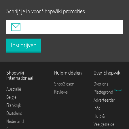
Schrijf je in voor ShopWiki promoties
Inschrijven
Shopwiki
Hulpmiddelen
Over Shopwiki
Internationaal
ShopGidsen
Over ons
Australië
Nieuw!
Reviews
Plattegrond
België
Adverteerder
Frankrijk
Info
Duitsland
Hulp &
Nederland
Veelgestelde