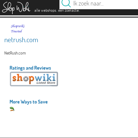
es
.
.
alle webshops
één zoekactie
netrush.com
NetRush.com
Ratings and Reviews
More Ways to Save