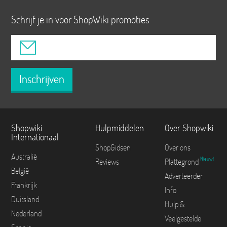
Schrijf je in voor ShopWiki promoties
Inschrijven
Shopwiki
Hulpmiddelen
Over Shopwiki
Internationaal
ShopGidsen
Over ons
Australië
Nieuw!
Reviews
Plattegrond
België
Adverteerder
Frankrijk
Info
Duitsland
Hulp &
Nederland
Veelgestelde