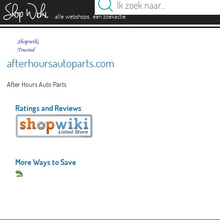
es
.
.
alle webshops
één zoekactie
afterhoursautoparts.com
After Hours Auto Parts
Ratings and Reviews
More Ways to Save