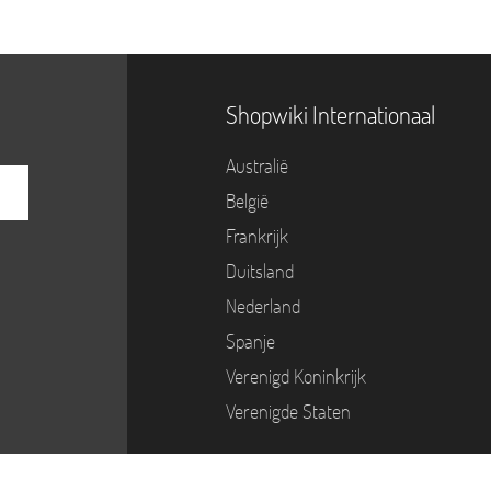
Shopwiki Internationaal
Australië
België
Frankrijk
Duitsland
Nederland
Spanje
Verenigd Koninkrijk
Verenigde Staten