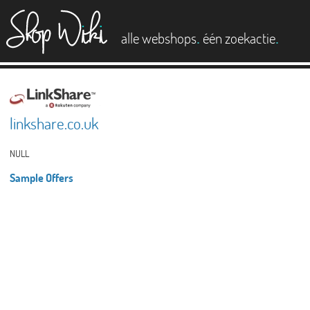
es
.
.
alle webshops
één zoekactie
linkshare.co.uk
NULL
Sample Offers