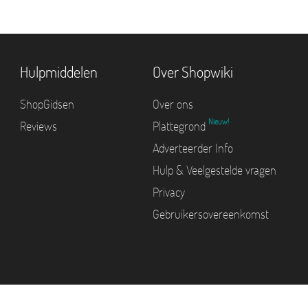
Hulpmiddelen
Over Shopwiki
ShopGidsen
Over ons
Nieuw!
Reviews
Plattegrond
Adverteerder Info
Hulp & Veelgestelde vragen
Privacy
Gebruikersovereenkomst