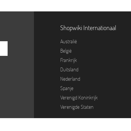
Shopwiki Internationaal
Australië
België
Frankrijk
Duitsland
Nederland
Spanje
Verenigd Koninkrijk
Verenigde Staten