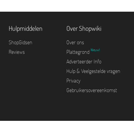
Hulpmiddelen
Over Shopwiki
ShopGidsen
Over ons
Nieuw!
Reviews
Plattegrond
Adverteerder Info
Hulp & Veelgestelde vragen
Privacy
Gebruikersovereenkomst