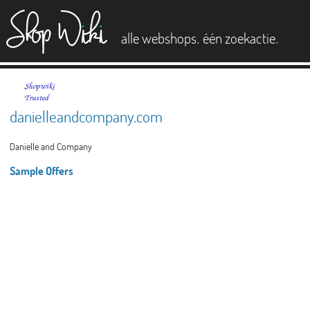
es
.
.
alle webshops
één zoekactie
danielleandcompany.com
Danielle and Company
Sample Offers