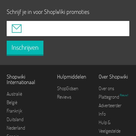
Schrijf je in voor ShopWiki promoties
Inschrijven
Shopwiki
Hulpmiddelen
Over Shopwiki
Internationaal
ShopGidsen
Over ons
Australië
Nieuw!
Reviews
Plattegrond
België
Adverteerder
Frankrijk
Info
Duitsland
Hulp &
Nederland
Veelgestelde