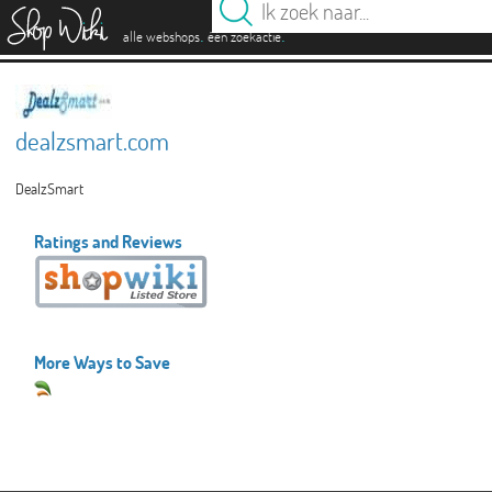
es
.
.
alle webshops
één zoekactie
dealzsmart.com
DealzSmart
Ratings and Reviews
More Ways to Save