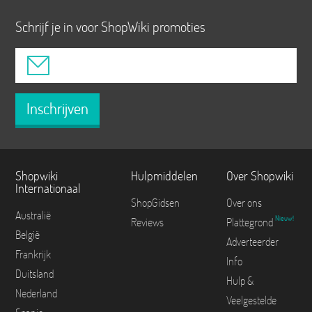
Schrijf je in voor ShopWiki promoties
Inschrijven
Shopwiki
Hulpmiddelen
Over Shopwiki
Internationaal
ShopGidsen
Over ons
Australië
Nieuw!
Reviews
Plattegrond
België
Adverteerder
Frankrijk
Info
Duitsland
Hulp &
Nederland
Veelgestelde