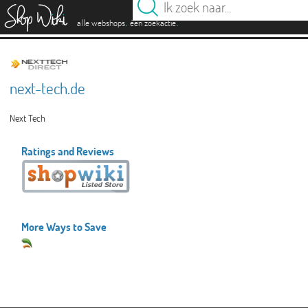
es
.
.
alle webshops
één zoekactie
next-tech.de
Next Tech
Ratings and Reviews
More Ways to Save