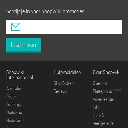
Schrijf je in voor ShopWiki promoties
Inschrijven
Shopwiki
Hulpmiddelen
Over Shopwiki
Internationaal
ShopGidsen
Over ons
Australië
Nieuw!
Reviews
Plattegrond
België
Adverteerder
Frankrijk
Info
Duitsland
Hulp &
Nederland
Veelgestelde