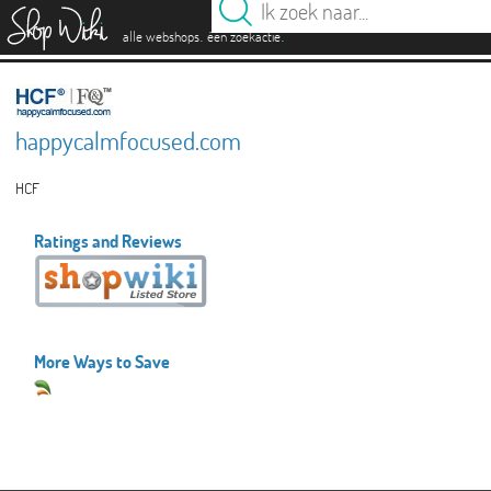
es
.
.
alle webshops
één zoekactie
happycalmfocused.com
HCF
Ratings and Reviews
More Ways to Save