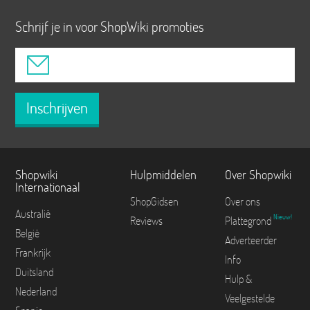
Schrijf je in voor ShopWiki promoties
Inschrijven
Shopwiki
Hulpmiddelen
Over Shopwiki
Internationaal
ShopGidsen
Over ons
Australië
Nieuw!
Reviews
Plattegrond
België
Adverteerder
Frankrijk
Info
Duitsland
Hulp &
Nederland
Veelgestelde