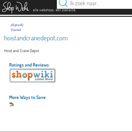
es
.
.
alle webshops
één zoekactie
hoistandcranedepot.com
Hoist and Crane Depot
Ratings and Reviews
More Ways to Save