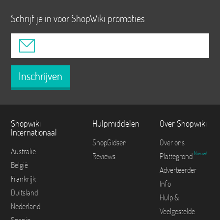
Schrijf je in voor ShopWiki promoties
Inschrijven
Shopwiki
Hulpmiddelen
Over Shopwiki
Internationaal
ShopGidsen
Over ons
Australië
Nieuw!
Reviews
Plattegrond
België
Adverteerder
Frankrijk
Info
Duitsland
Hulp &
Nederland
Veelgestelde
Spanje