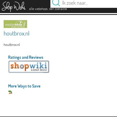
es
.
.
alle webshops
één zoekactie
houtbrox.nl
houtbrox.nl
Ratings and Reviews
More Ways to Save