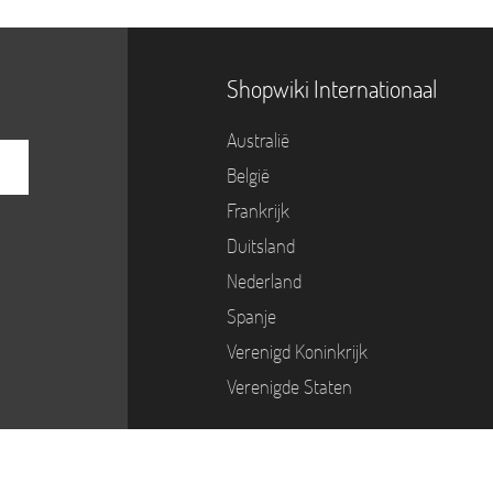
Shopwiki Internationaal
Australië
België
Frankrijk
Duitsland
Nederland
Spanje
Verenigd Koninkrijk
Verenigde Staten