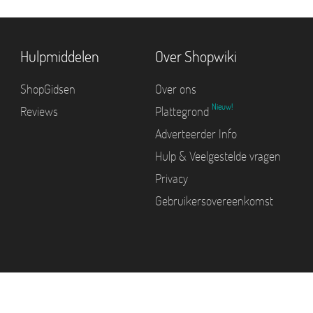
Hulpmiddelen
Over Shopwiki
ShopGidsen
Over ons
Nieuw!
Reviews
Plattegrond
Adverteerder Info
Hulp & Veelgestelde vragen
Privacy
Gebruikersovereenkomst