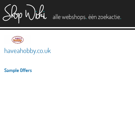
es
.
.
alle webshops
één zoekactie
haveahobby.co.uk
Sample Offers