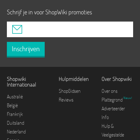
Schrijf je in voor ShopWiki promoties
Inschrijven
Shopwiki
Hulpmiddelen
Over Shopwiki
Internationaal
ShopGidsen
Over ons
Australië
Nieuw!
Reviews
Plattegrond
België
Adverteerder
Frankrijk
Info
Duitsland
Hulp &
Nederland
Veelgestelde