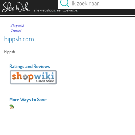
es
.
.
alle webshops
één zoekactie
hippsh.com
hippsh
Ratings and Reviews
More Ways to Save