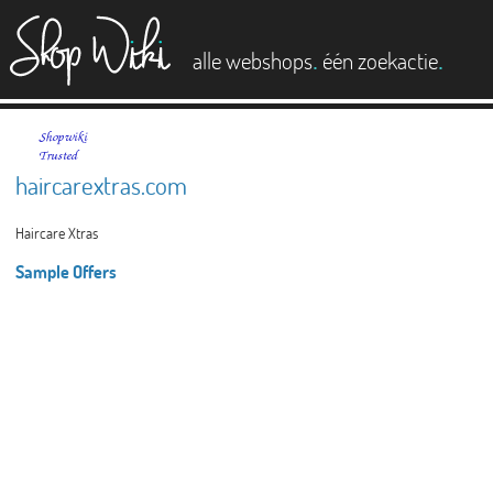
es
.
.
alle webshops
één zoekactie
haircarextras.com
Haircare Xtras
Sample Offers