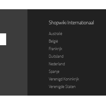
Shopwiki Internationaal
Australië
België
Frankrijk
Duitsland
Nederland
Spanje
Verenigd Koninkrijk
Verenigde Staten