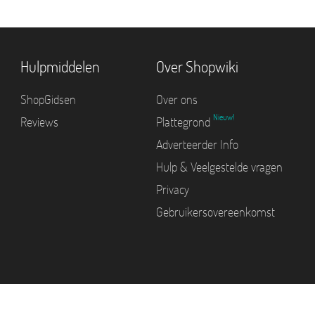
Hulpmiddelen
Over Shopwiki
ShopGidsen
Over ons
Nieuw!
Reviews
Plattegrond
Adverteerder Info
Hulp & Veelgestelde vragen
Privacy
Gebruikersovereenkomst