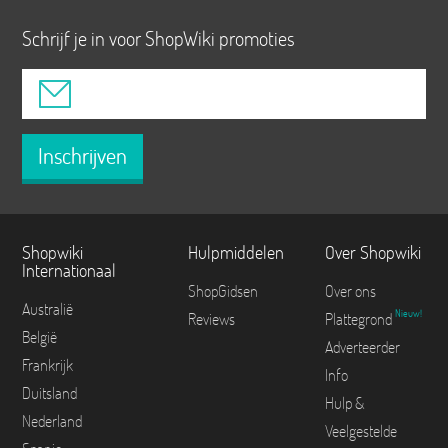
Schrijf je in voor ShopWiki promoties
Inschrijven
Shopwiki
Hulpmiddelen
Over Shopwiki
Internationaal
ShopGidsen
Over ons
Australië
Nieuw!
Reviews
Plattegrond
België
Adverteerder
Frankrijk
Info
Duitsland
Hulp &
Nederland
Veelgestelde