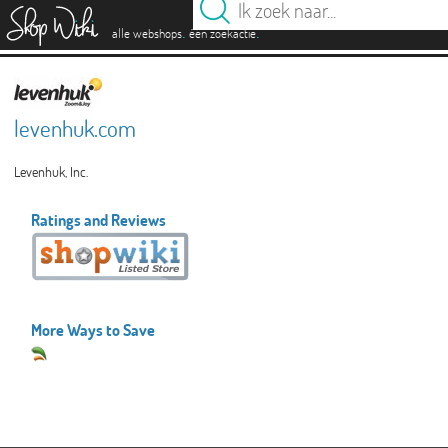
es
.
.
alle webshops
één zoekactie
levenhuk.com
Levenhuk, Inc.
Ratings and Reviews
More Ways to Save