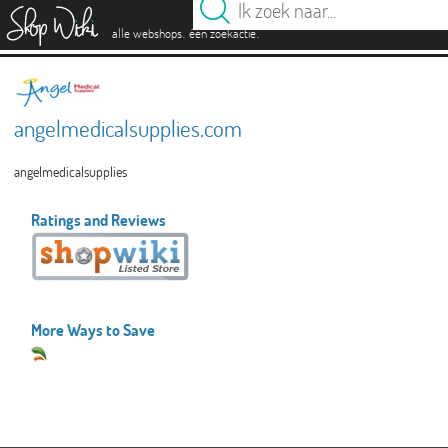
es
.
.
alle webshops
één zoekactie
angelmedicalsupplies.com
angelmedicalsupplies
Ratings and Reviews
More Ways to Save