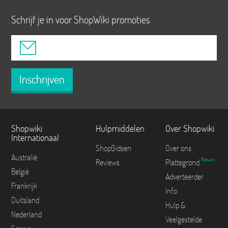
Schrijf je in voor ShopWiki promoties
Inschrijven
Shopwiki
Hulpmiddelen
Over Shopwiki
Internationaal
ShopGidsen
Over ons
Australië
Nieuw!
Reviews
Plattegrond
België
Adverteerder
Frankrijk
Info
Duitsland
Hulp &
Nederland
Veelgestelde