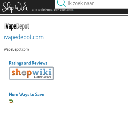
es
.
.
alle webshops
één zoekactie
ivapedepot.com
iVapeDepot.com
Ratings and Reviews
More Ways to Save