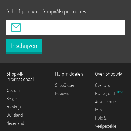
Schrijf je in voor ShopWiki promoties
Inschrijven
Shopwiki
Hulpmiddelen
Over Shopwiki
Internationaal
ShopGidsen
Over ons
Australië
Nieuw!
Reviews
Plattegrond
België
Adverteerder
Frankrijk
Info
Duitsland
Hulp &
Nederland
Veelgestelde