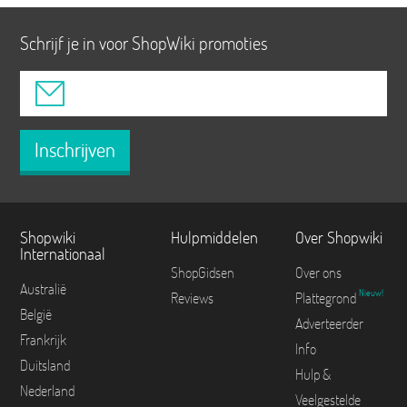
Schrijf je in voor ShopWiki promoties
Inschrijven
Shopwiki
Hulpmiddelen
Over Shopwiki
Internationaal
ShopGidsen
Over ons
Australië
Nieuw!
Reviews
Plattegrond
België
Adverteerder
Frankrijk
Info
Duitsland
Hulp &
Nederland
Veelgestelde