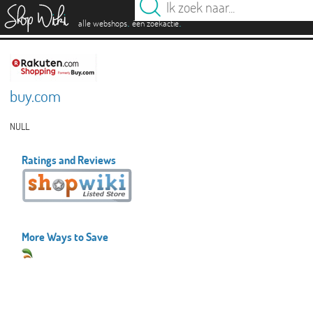
es
.
.
alle webshops
één zoekactie
buy.com
NULL
Ratings and Reviews
More Ways to Save