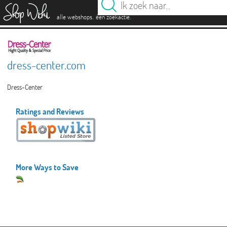
es
.
.
alle webshops
één zoekactie
dress-center.com
Dress-Center
Ratings and Reviews
More Ways to Save