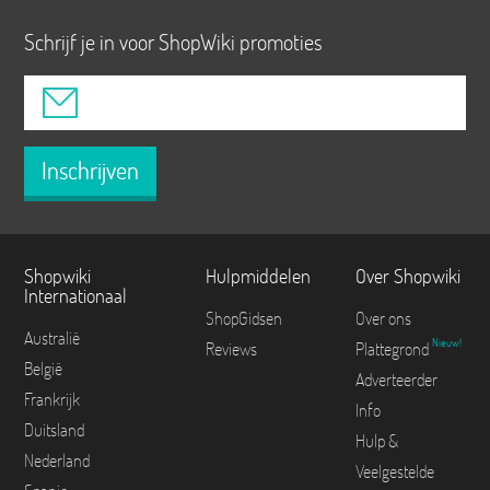
Schrijf je in voor ShopWiki promoties
Inschrijven
Shopwiki
Hulpmiddelen
Over Shopwiki
Internationaal
ShopGidsen
Over ons
Australië
Nieuw!
Reviews
Plattegrond
België
Adverteerder
Frankrijk
Info
Duitsland
Hulp &
Nederland
Veelgestelde