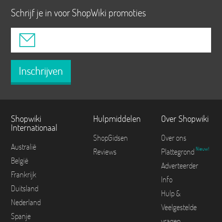
Schrijf je in voor ShopWiki promoties
Inschrijven
Shopwiki
Hulpmiddelen
Over Shopwiki
Internationaal
ShopGidsen
Over ons
Australië
Nieuw!
Reviews
Plattegrond
België
Adverteerder
Frankrijk
Info
Duitsland
Hulp &
Nederland
Veelgestelde
Spanje
vragen