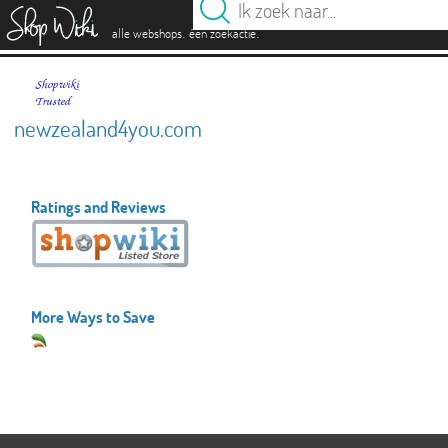
es
.
.
alle webshops
één zoekactie
newzealand4you.com
Ratings and Reviews
More Ways to Save