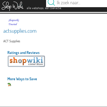
es
.
.
alle webshops
één zoekactie
actsupplies.com
ACT Supplies
Ratings and Reviews
More Ways to Save