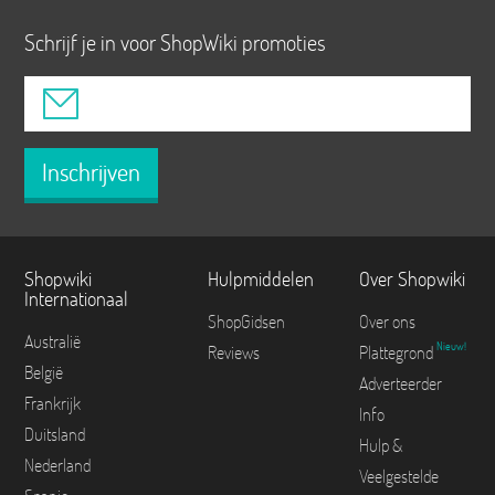
Schrijf je in voor ShopWiki promoties
Inschrijven
Shopwiki
Hulpmiddelen
Over Shopwiki
Internationaal
ShopGidsen
Over ons
Australië
Nieuw!
Reviews
Plattegrond
België
Adverteerder
Frankrijk
Info
Duitsland
Hulp &
Nederland
Veelgestelde