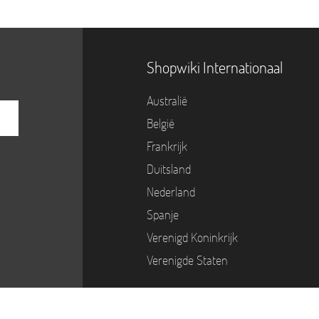
Shopwiki Internationaal
Australië
België
Frankrijk
Duitsland
Nederland
Spanje
Verenigd Koninkrijk
Verenigde Staten