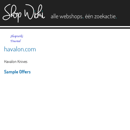
es
.
.
alle webshops
één zoekactie
havalon.com
Havalon Knives
Sample Offers