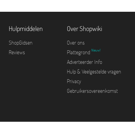
Hulpmiddelen
Over Shopwiki
ShopGidsen
Over ons
Nieuw!
Reviews
Plattegrond
Adverteerder Info
Hulp & Veelgestelde vragen
Privacy
Gebruikersovereenkomst