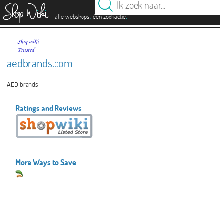
es
.
.
alle webshops
één zoekactie
aedbrands.com
AED brands
Ratings and Reviews
More Ways to Save