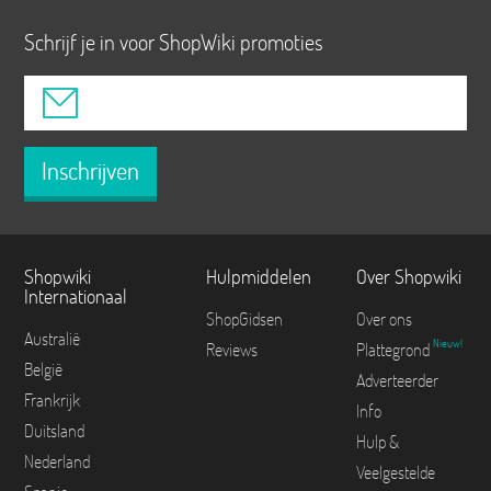
Schrijf je in voor ShopWiki promoties
Inschrijven
Shopwiki
Hulpmiddelen
Over Shopwiki
Internationaal
ShopGidsen
Over ons
Australië
Nieuw!
Reviews
Plattegrond
België
Adverteerder
Frankrijk
Info
Duitsland
Hulp &
Nederland
Veelgestelde