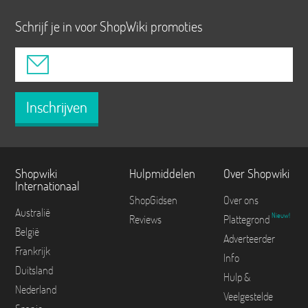
Schrijf je in voor ShopWiki promoties
Inschrijven
Shopwiki
Hulpmiddelen
Over Shopwiki
Internationaal
ShopGidsen
Over ons
Australië
Nieuw!
Reviews
Plattegrond
België
Adverteerder
Frankrijk
Info
Duitsland
Hulp &
Nederland
Veelgestelde