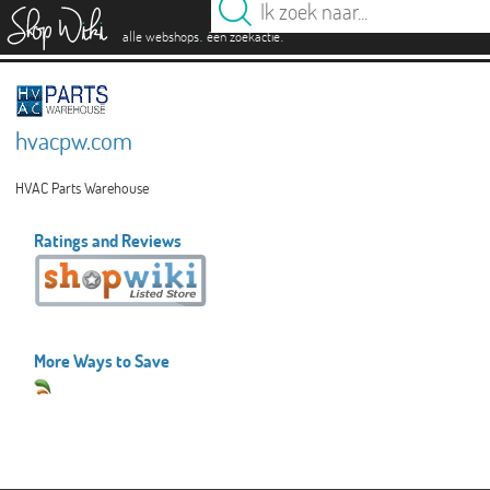
es
.
.
alle webshops
één zoekactie
hvacpw.com
HVAC Parts Warehouse
Ratings and Reviews
More Ways to Save