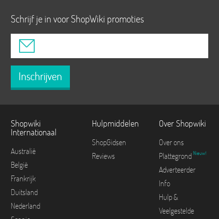
Schrijf je in voor ShopWiki promoties
Inschrijven
Shopwiki
Hulpmiddelen
Over Shopwiki
Internationaal
ShopGidsen
Over ons
Australië
Nieuw!
Reviews
Plattegrond
België
Adverteerder
Frankrijk
Info
Duitsland
Hulp &
Nederland
Veelgestelde