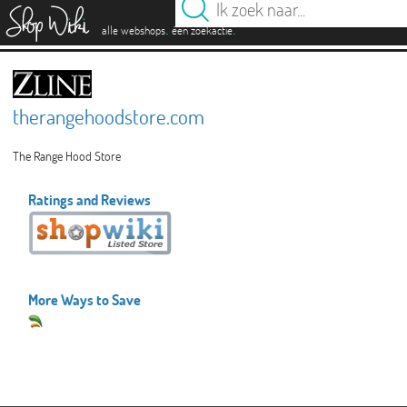
es
.
.
alle webshops
één zoekactie
therangehoodstore.com
The Range Hood Store
Ratings and Reviews
More Ways to Save