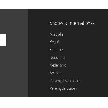
Shopwiki Internationaal
Australië
België
Frankrijk
Duitsland
Nederland
Spanje
Verenigd Koninkrijk
Verenigde Staten