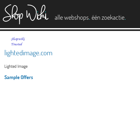
es
.
.
alle webshops
één zoekactie
lightedimage.com
Lighted Image
Sample Offers