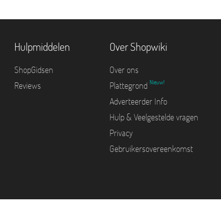
Hulpmiddelen
Over Shopwiki
ShopGidsen
Over ons
Nieuw!
Reviews
Plattegrond
Adverteerder Info
Hulp & Veelgestelde vragen
Privacy
Gebruikersovereenkomst