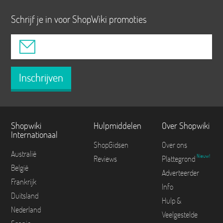
Schrijf je in voor ShopWiki promoties
Inschrijven
Shopwiki
Hulpmiddelen
Over Shopwiki
Internationaal
ShopGidsen
Over ons
Australië
Nieuw!
Reviews
Plattegrond
België
Adverteerder
Frankrijk
Info
Duitsland
Hulp &
Nederland
Veelgestelde