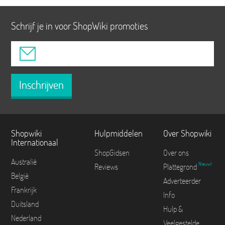
Schrijf je in voor ShopWiki promoties
Inschrijven
Shopwiki
Hulpmiddelen
Over Shopwiki
Internationaal
ShopGidsen
Over ons
Australië
Nieuw!
Reviews
Plattegrond
België
Adverteerder
Frankrijk
Info
Duitsland
Hulp &
Nederland
Veelgestelde