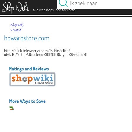
es
.
.
alle webshops
één zoekactie
howardstore.com
http://click.linksynergy.com/fs-bin/click?
id=ksBr*xLOqPU&offerid=300100.8&type=3&subid=0
Ratings and Reviews
More Ways to Save