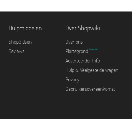
Hulpmiddelen
Over Shopwiki
ShopGidsen
Over ons
Nieuw!
Reviews
Plattegrond
Adverteerder Info
Hulp & Veelgestelde vragen
Privacy
Gebruikersovereenkomst