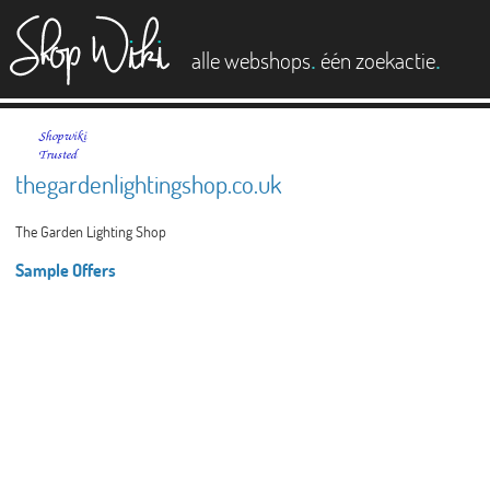
es
.
.
alle webshops
één zoekactie
thegardenlightingshop.co.uk
The Garden Lighting Shop
Sample Offers