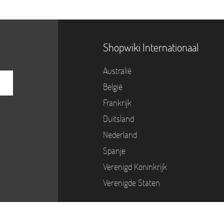
Shopwiki Internationaal
Australië
België
Frankrijk
Duitsland
Nederland
Spanje
Verenigd Koninkrijk
Verenigde Staten