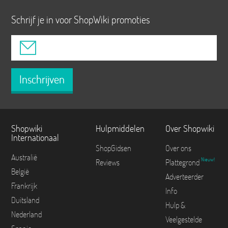
Schrijf je in voor ShopWiki promoties
Inschrijven
Shopwiki
Hulpmiddelen
Over Shopwiki
Internationaal
ShopGidsen
Over ons
Australië
Nieuw!
Reviews
Plattegrond
België
Adverteerder
Frankrijk
Info
Duitsland
Hulp &
Nederland
Veelgestelde