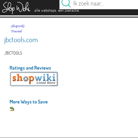
es
.
.
alle webshops
één zoekactie
jbctools.com
JBCTOOLS
Ratings and Reviews
More Ways to Save