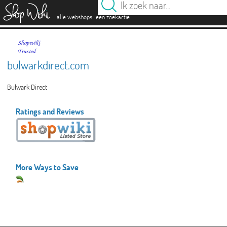
es
.
.
alle webshops
één zoekactie
bulwarkdirect.com
Bulwark Direct
Ratings and Reviews
More Ways to Save