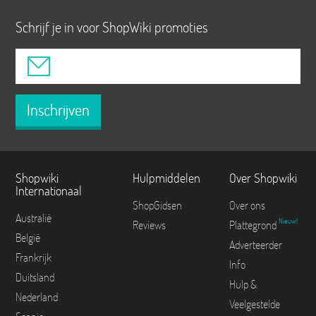
Schrijf je in voor ShopWiki promoties
Inschrijven
Shopwiki
Hulpmiddelen
Over Shopwiki
Internationaal
ShopGidsen
Over ons
Australië
Nieuw!
Reviews
Plattegrond
België
Adverteerder
Frankrijk
Info
Duitsland
Hulp &
Nederland
Veelgestelde