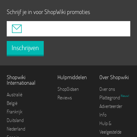
Schrijf je in voor ShopWiki promoties
Inschrijven
Shopwiki
Hulpmiddelen
Over Shopwiki
Internationaal
ShopGidsen
Over ons
Australië
Nieuw!
Reviews
Plattegrond
België
Adverteerder
Frankrijk
Info
Duitsland
Hulp &
Nederland
Veelgestelde