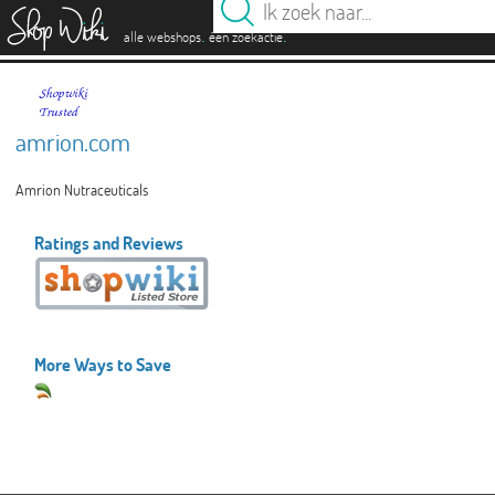
es
.
.
alle webshops
één zoekactie
amrion.com
Amrion Nutraceuticals
Ratings and Reviews
More Ways to Save