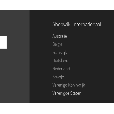
Shopwiki Internationaal
Australië
België
Frankrijk
Duitsland
Nederland
Spanje
Verenigd Koninkrijk
Verenigde Staten