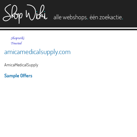
es
.
.
alle webshops
één zoekactie
amicamedicalsupply.com
AmicaMedicalSupply
Sample Offers