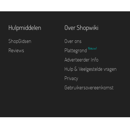
Hulpmiddelen
Over Shopwiki
ShopGidsen
Over ons
Nieuw!
Reviews
Plattegrond
Adverteerder Info
Hulp & Veelgestelde vragen
Privacy
Gebruikersovereenkomst