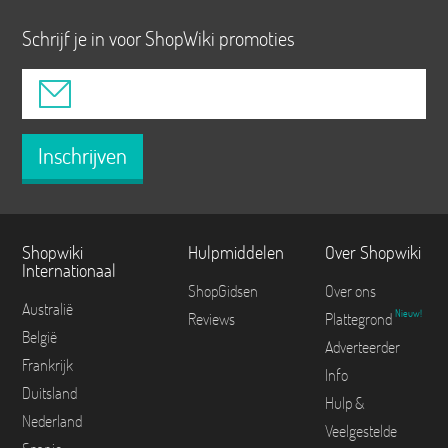
Schrijf je in voor ShopWiki promoties
Inschrijven
Shopwiki
Hulpmiddelen
Over Shopwiki
Internationaal
ShopGidsen
Over ons
Australië
Nieuw!
Reviews
Plattegrond
België
Adverteerder
Frankrijk
Info
Duitsland
Hulp &
Nederland
Veelgestelde