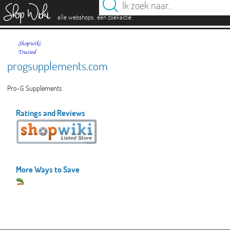
es
.
.
alle webshops
één zoekactie
progsupplements.com
Pro-G Supplements
Ratings and Reviews
More Ways to Save