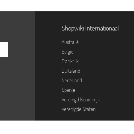
Shopwiki Internationaal
Australië
België
Frankrijk
Duitsland
Nederland
Spanje
Verenigd Koninkrijk
Verenigde Staten