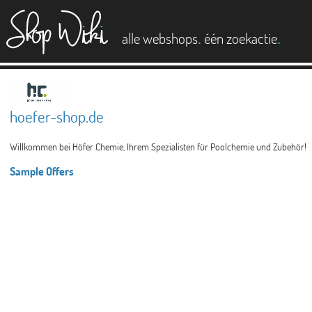
es
.
.
alle webshops
één zoekactie
hoefer-shop.de
Willkommen bei Höfer Chemie, Ihrem Spezialisten für Poolchemie und Zubehör!
Sample Offers