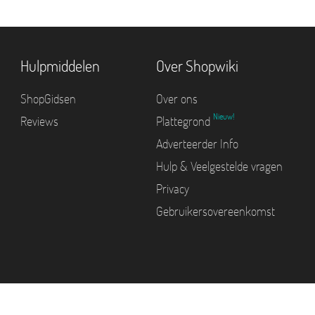
Hulpmiddelen
Over Shopwiki
ShopGidsen
Over ons
Nieuw!
Reviews
Plattegrond
Adverteerder Info
Hulp & Veelgestelde vragen
Privacy
Gebruikersovereenkomst