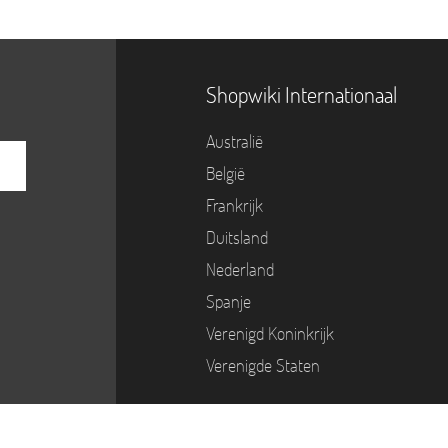
Shopwiki Internationaal
Australië
België
Frankrijk
Duitsland
Nederland
Spanje
Verenigd Koninkrijk
Verenigde Staten