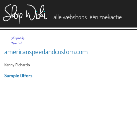
es
.
.
alle webshops
één zoekactie
americanspeedandcustom.com
Kenny Pichardo
Sample Offers