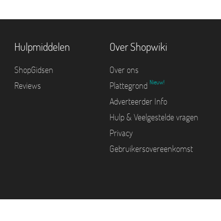
Hulpmiddelen
Over Shopwiki
ShopGidsen
Over ons
Nieuw!
Reviews
Plattegrond
Adverteerder Info
Hulp & Veelgestelde vragen
Privacy
Gebruikersovereenkomst