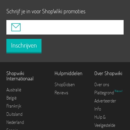
Schrijf je in voor ShopWiki promoties
Inschrijven
Shopwiki
Hulpmiddelen
Over Shopwiki
Internationaal
ShopGidsen
Over ons
Australië
Nieuw!
Reviews
Plattegrond
België
Adverteerder
Frankrijk
Info
Duitsland
Hulp &
Nederland
Veelgestelde