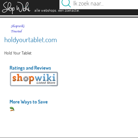
es
.
.
alle webshops
één zoekactie
holdyourtablet.com
Hold Your Tablet
Ratings and Reviews
More Ways to Save