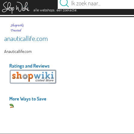
es
.
.
alle webshops
één zoekactie
anauticallife.com
Anauticallife.com
Ratings and Reviews
More Ways to Save