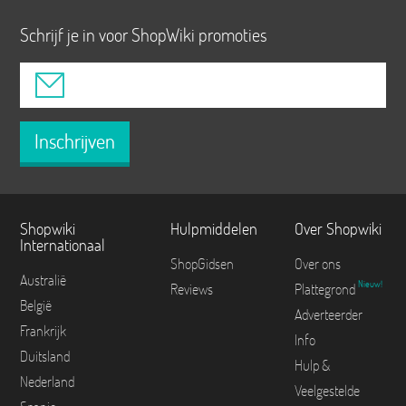
Schrijf je in voor ShopWiki promoties
Inschrijven
Shopwiki
Hulpmiddelen
Over Shopwiki
Internationaal
ShopGidsen
Over ons
Australië
Nieuw!
Reviews
Plattegrond
België
Adverteerder
Frankrijk
Info
Duitsland
Hulp &
Nederland
Veelgestelde