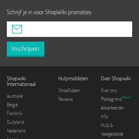
Schrijf je in voor ShopWiki promoties
Inschrijven
Shopwiki
Hulpmiddelen
Over Shopwiki
Internationaal
ShopGidsen
Over ons
Australië
Nieuw!
Reviews
Plattegrond
België
Adverteerder
Frankrijk
Info
Duitsland
Hulp &
Nederland
Veelgestelde