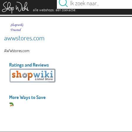
es
.
.
alle webshops
één zoekactie
awwstores.com
AWWstores.com
Ratings and Reviews
More Ways to Save