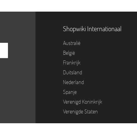
Shopwiki Internationaal
Australië
België
Frankrijk
Duitsland
Nederland
Spanje
Verenigd Koninkrijk
Verenigde Staten