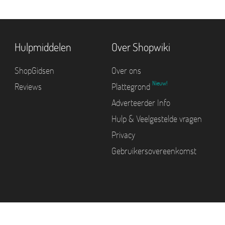
Hulpmiddelen
Over Shopwiki
ShopGidsen
Over ons
Nieuw!
Reviews
Plattegrond
Adverteerder Info
Hulp & Veelgestelde vragen
Privacy
Gebruikersovereenkomst