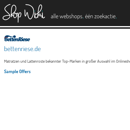
es
.
.
alle webshops
één zoekactie
bettenriese.de
Matratzen und Lattenroste bekannter Top-Marken in großer Auswahl im Onlineshop
Sample Offers