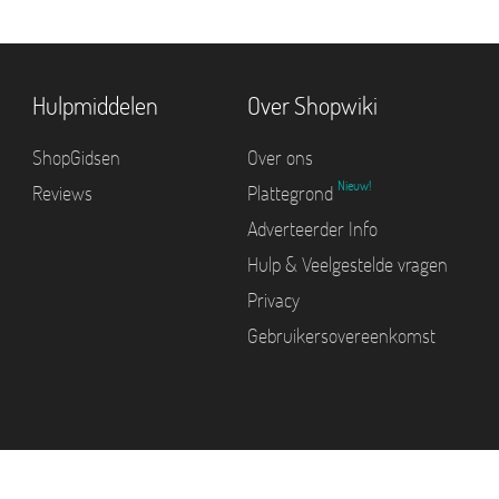
Hulpmiddelen
Over Shopwiki
ShopGidsen
Over ons
Nieuw!
Reviews
Plattegrond
Adverteerder Info
Hulp & Veelgestelde vragen
Privacy
Gebruikersovereenkomst