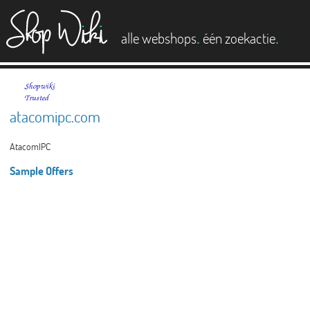
es
.
.
alle webshops
één zoekactie
atacomipc.com
AtacomIPC
Sample Offers