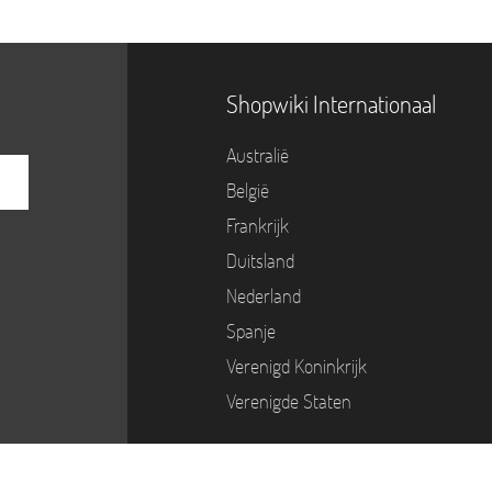
Shopwiki Internationaal
Australië
België
Frankrijk
Duitsland
Nederland
Spanje
Verenigd Koninkrijk
Verenigde Staten