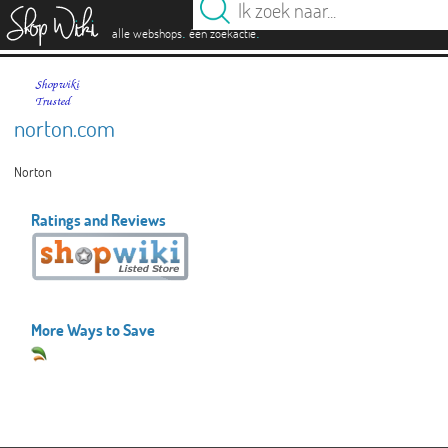
es
.
.
alle webshops
één zoekactie
norton.com
Norton
Ratings and Reviews
More Ways to Save