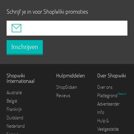
Schrijf je in voor ShopWiki promoties
Inschrijven
Shopwiki
Hulpmiddelen
Over Shopwiki
Internationaal
ShopGidsen
Over ons
Australië
Nieuw!
Reviews
Plattegrond
België
Adverteerder
Frankrijk
Info
Duitsland
Hulp &
Nederland
Veelgestelde