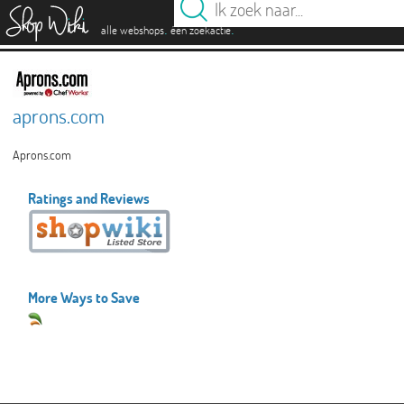
es
.
.
alle webshops
één zoekactie
aprons.com
Aprons.com
Ratings and Reviews
More Ways to Save