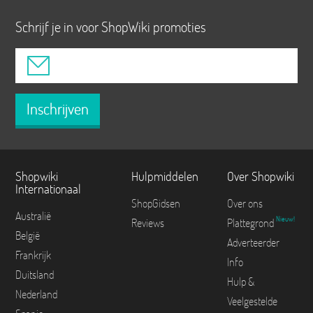
Schrijf je in voor ShopWiki promoties
Inschrijven
Shopwiki
Hulpmiddelen
Over Shopwiki
Internationaal
ShopGidsen
Over ons
Australië
Nieuw!
Reviews
Plattegrond
België
Adverteerder
Frankrijk
Info
Duitsland
Hulp &
Nederland
Veelgestelde