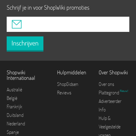
Schrijf je in voor ShopWiki promoties
Inschrijven
Shopwiki
Hulpmiddelen
Over Shopwiki
Internationaal
ShopGidsen
Over ons
Australië
Nieuw!
Reviews
Plattegrond
België
Adverteerder
Frankrijk
Info
Duitsland
Hulp &
Nederland
Veelgestelde
Spanje
vragen