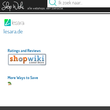
es
.
.
alle webshops
één zoekactie
lesara.de
Ratings and Reviews
More Ways to Save