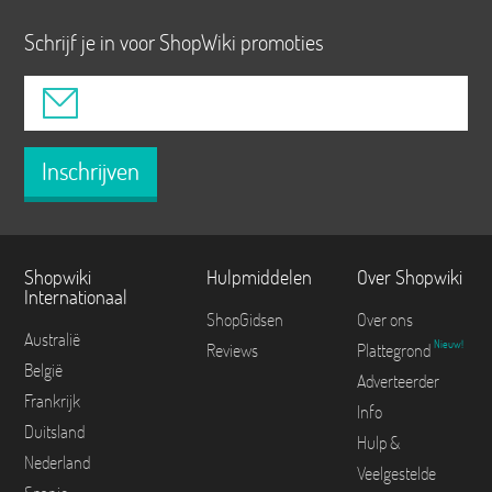
Schrijf je in voor ShopWiki promoties
Inschrijven
Shopwiki
Hulpmiddelen
Over Shopwiki
Internationaal
ShopGidsen
Over ons
Australië
Nieuw!
Reviews
Plattegrond
België
Adverteerder
Frankrijk
Info
Duitsland
Hulp &
Nederland
Veelgestelde