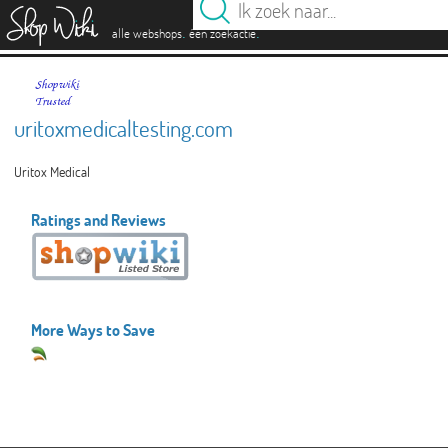
es
.
.
alle webshops
één zoekactie
uritoxmedicaltesting.com
Uritox Medical
Ratings and Reviews
More Ways to Save