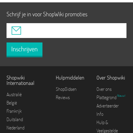
Schrijf je in voor ShopWiki promoties
Inschrijven
Shopwiki
Hulpmiddelen
Over Shopwiki
Internationaal
ShopGidsen
Over ons
Australië
Nieuw!
Reviews
Plattegrond
België
Adverteerder
Frankrijk
Info
Duitsland
Hulp &
Nederland
Veelgestelde