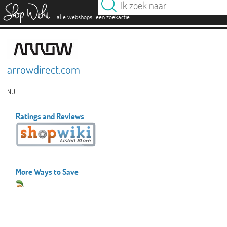
es
.
.
alle webshops
één zoekactie
arrowdirect.com
NULL
Ratings and Reviews
More Ways to Save