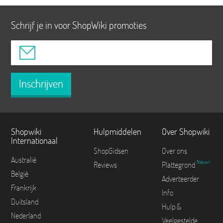
Schrijf je in voor ShopWiki promoties
Inschrijven
Shopwiki
Hulpmiddelen
Over Shopwiki
Internationaal
ShopGidsen
Over ons
Australië
Nieuw!
Reviews
Plattegrond
België
Adverteerder
Frankrijk
Info
Duitsland
Hulp &
Nederland
Veelgestelde