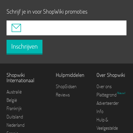
Schrijf je in voor ShopWiki promoties
Inschrijven
Shopwiki
Hulpmiddelen
Over Shopwiki
Internationaal
ShopGidsen
Over ons
Australië
Nieuw!
Reviews
Plattegrond
België
Adverteerder
Frankrijk
Info
Duitsland
Hulp &
Nederland
Veelgestelde