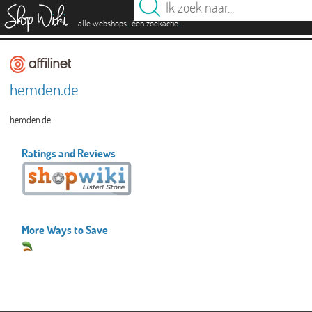
es
.
.
alle webshops
één zoekactie
hemden.de
hemden.de
Ratings and Reviews
More Ways to Save