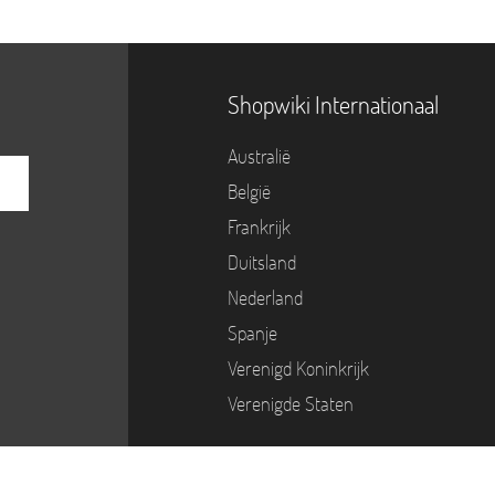
Shopwiki Internationaal
Australië
België
Frankrijk
Duitsland
Nederland
Spanje
Verenigd Koninkrijk
Verenigde Staten