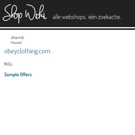
es
.
.
alle webshops
één zoekactie
obeyclothing.com
NULL
Sample Offers