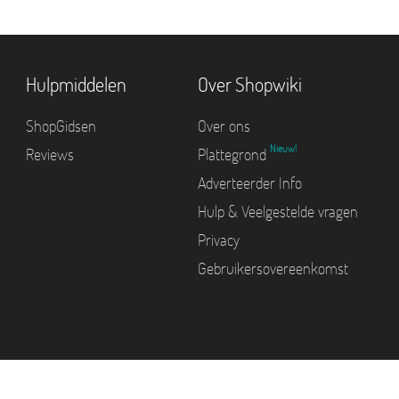
Hulpmiddelen
Over Shopwiki
ShopGidsen
Over ons
Nieuw!
Reviews
Plattegrond
Adverteerder Info
Hulp & Veelgestelde vragen
Privacy
Gebruikersovereenkomst